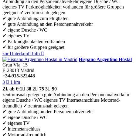
Anbindung an den Personennahverkehr
eigene Dusche / WC
eigenes TV
Parkmöglichkeiten vorhanden
für größere Gruppen
geeignet
✓
zentrumsnah gelegen
✓
gute Anbindung zum Flughafen
✓
gute Anbindung an den Personennahverkehr
✓
eigene Dusche / WC
✓
eigenes TV
✓
Parkmöglichkeiten vorhanden
✓
für größere Gruppen geeignet
zur Unterkunft
Info

Hispano Argentino Hostal
Gran Vía, 15
E-28013
Madrid
+34-915-322448
3

1 km
Zi.
ab €:
1

38
2

75
3

90
zentrumsnah gelegen
gute Anbindung an den Personennahverkehr
eigene Dusche / WC
eigenes TV
Internetanschluss
Motorrad-
freundlich
✓
zentrumsnah gelegen
✓
gute Anbindung an den Personennahverkehr
✓
eigene Dusche / WC
✓
eigenes TV
✓
Internetanschluss
✓
Motorrad-freundlich