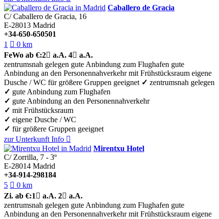
Caballero de Gracia
C/ Caballero de Gracia, 16
E-28013
Madrid
+34-650-650501
1

0 km
FeWo
ab €:
2

a.A.
4

a.A.
zentrumsnah gelegen
gute Anbindung zum Flughafen
gute
Anbindung an den Personennahverkehr
mit Frühstücksraum
eigene
Dusche / WC
für größere Gruppen geeignet
✓
zentrumsnah gelegen
✓
gute Anbindung zum Flughafen
✓
gute Anbindung an den Personennahverkehr
✓
mit Frühstücksraum
✓
eigene Dusche / WC
✓
für größere Gruppen geeignet
zur Unterkunft
Info

Mirentxu Hotel
C/ Zorrilla, 7 - 3º
E-28014
Madrid
+34-914-298184
5

0 km
Zi.
ab €:
1

a.A.
2

a.A.
zentrumsnah gelegen
gute Anbindung zum Flughafen
gute
Anbindung an den Personennahverkehr
mit Frühstücksraum
eigene