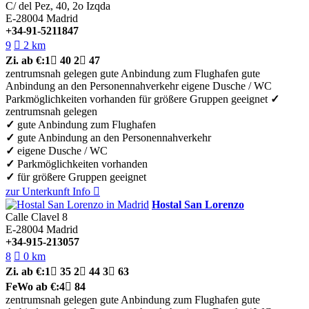
C/ del Pez, 40, 2o Izqda
E-28004
Madrid
+34-91-5211847
9

2 km
Zi.
ab €:
1

40
2

47
zentrumsnah gelegen
gute Anbindung zum Flughafen
gute
Anbindung an den Personennahverkehr
eigene Dusche / WC
Parkmöglichkeiten vorhanden
für größere Gruppen geeignet
✓
zentrumsnah gelegen
✓
gute Anbindung zum Flughafen
✓
gute Anbindung an den Personennahverkehr
✓
eigene Dusche / WC
✓
Parkmöglichkeiten vorhanden
✓
für größere Gruppen geeignet
zur Unterkunft
Info

Hostal San Lorenzo
Calle Clavel 8
E-28004
Madrid
+34-915-213057
8

0 km
Zi.
ab €:
1

35
2

44
3

63
FeWo
ab €:
4

84
zentrumsnah gelegen
gute Anbindung zum Flughafen
gute