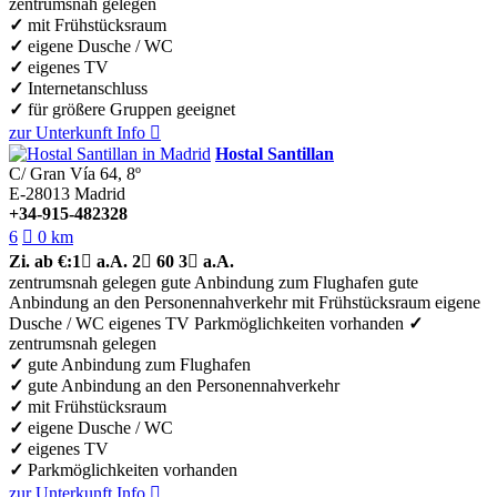
zentrumsnah gelegen
✓
mit Frühstücksraum
✓
eigene Dusche / WC
✓
eigenes TV
✓
Internetanschluss
✓
für größere Gruppen geeignet
zur Unterkunft
Info

Hostal Santillan
C/ Gran Vía 64, 8º
E-28013
Madrid
+34-915-482328
6

0 km
Zi.
ab €:
1

a.A.
2

60
3

a.A.
zentrumsnah gelegen
gute Anbindung zum Flughafen
gute
Anbindung an den Personennahverkehr
mit Frühstücksraum
eigene
Dusche / WC
eigenes TV
Parkmöglichkeiten vorhanden
✓
zentrumsnah gelegen
✓
gute Anbindung zum Flughafen
✓
gute Anbindung an den Personennahverkehr
✓
mit Frühstücksraum
✓
eigene Dusche / WC
✓
eigenes TV
✓
Parkmöglichkeiten vorhanden
zur Unterkunft
Info
