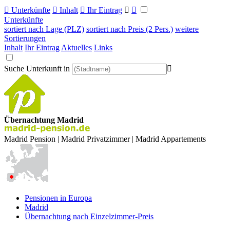

Unterkünfte

Inhalt

Ihr Eintrag


Unterkünfte
sortiert nach Lage (PLZ)
sortiert nach Preis (2 Pers.)
weitere
Sortierungen
Inhalt
Ihr Eintrag
Aktuelles
Links
Suche Unterkunft in

Übernachtung Madrid
Madrid Pension | Madrid Privatzimmer | Madrid Appartements
Pensionen in Europa
Madrid
Übernachtung nach Einzelzimmer-Preis