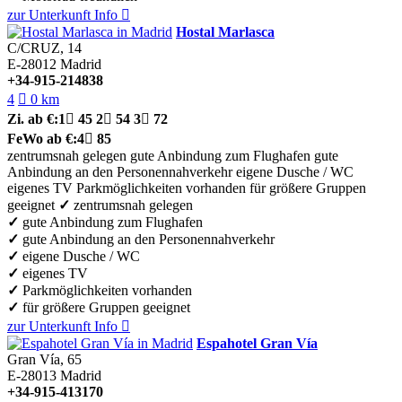
zur Unterkunft
Info

Hostal Marlasca
C/CRUZ, 14
E-28012
Madrid
+34-915-214838
4

0 km
Zi.
ab €:
1

45
2

54
3

72
FeWo
ab €:
4

85
zentrumsnah gelegen
gute Anbindung zum Flughafen
gute
Anbindung an den Personennahverkehr
eigene Dusche / WC
eigenes TV
Parkmöglichkeiten vorhanden
für größere Gruppen
geeignet
✓
zentrumsnah gelegen
✓
gute Anbindung zum Flughafen
✓
gute Anbindung an den Personennahverkehr
✓
eigene Dusche / WC
✓
eigenes TV
✓
Parkmöglichkeiten vorhanden
✓
für größere Gruppen geeignet
zur Unterkunft
Info

Espahotel Gran Vía
Gran Vía, 65
E-28013
Madrid
+34-915-413170