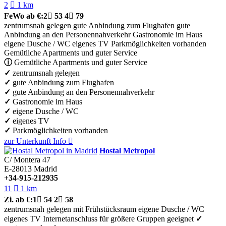
2

1 km
FeWo
ab €:
2

53
4

79
zentrumsnah gelegen
gute Anbindung zum Flughafen
gute
Anbindung an den Personennahverkehr
Gastronomie im Haus
eigene Dusche / WC
eigenes TV
Parkmöglichkeiten vorhanden
Gemütliche Apartments und guter Service
ⓘ
Gemütliche Apartments und guter Service
✓
zentrumsnah gelegen
✓
gute Anbindung zum Flughafen
✓
gute Anbindung an den Personennahverkehr
✓
Gastronomie im Haus
✓
eigene Dusche / WC
✓
eigenes TV
✓
Parkmöglichkeiten vorhanden
zur Unterkunft
Info

Hostal Metropol
C/ Montera 47
E-28013
Madrid
+34-915-212935
11

1 km
Zi.
ab €:
1

54
2

58
zentrumsnah gelegen
mit Frühstücksraum
eigene Dusche / WC
eigenes TV
Internetanschluss
für größere Gruppen geeignet
✓