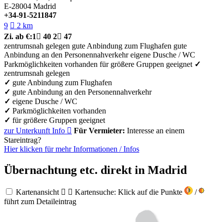
E-28004
Madrid
+34-91-5211847
9

2 km
Zi.
ab €:
1

40
2

47
zentrumsnah gelegen
gute Anbindung zum Flughafen
gute
Anbindung an den Personennahverkehr
eigene Dusche / WC
Parkmöglichkeiten vorhanden
für größere Gruppen geeignet
✓
zentrumsnah gelegen
✓
gute Anbindung zum Flughafen
✓
gute Anbindung an den Personennahverkehr
✓
eigene Dusche / WC
✓
Parkmöglichkeiten vorhanden
✓
für größere Gruppen geeignet
zur Unterkunft
Info

Für Vermieter:
Interesse an einem
Stareintrag?
Hier klicken für mehr
Informationen
/
Infos
Übernachtung etc. direkt in Madrid
Kartenansicht


Kartensuche: Klick auf die Punkte
/
führt zum Detaileintrag