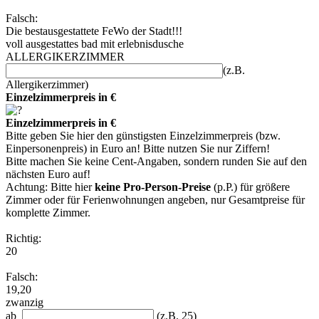
Falsch:
Die bestausgestattete FeWo der Stadt!!!
voll ausgestattes bad mit erlebnisdusche
ALLERGIKERZIMMER
(z.B.
Allergikerzimmer)
Einzelzimmerpreis in €
Einzelzimmerpreis in €
Bitte geben Sie hier den günstigsten Einzelzimmerpreis (bzw.
Einpersonenpreis) in Euro an! Bitte nutzen Sie nur Ziffern!
Bitte machen Sie keine Cent-Angaben, sondern runden Sie auf den
nächsten Euro auf!
Achtung: Bitte hier
keine Pro-Person-Preise
(p.P.) für größere
Zimmer oder für Ferienwohnungen angeben, nur Gesamtpreise für
komplette Zimmer.
Richtig:
20
Falsch:
19,20
zwanzig
ab
(z.B. 25)