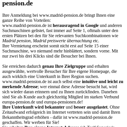
pension.de
Ihre Anmeldung bei
www.madrid-pension.de
bringt Ihnen eine
ganze Reihe von Vorteilen:
www.madrid-pension.de ist
herausragend in Google
und anderen
Suchmaschinen gelistet, fast immer auf Seite 1, oftmals unter den
ersten Plätzen bei den für Sie relevanten Suchkombinationen wie
Madrid pension
,
Madrid preiswerte übernachtung
etc.
Ihre Vermietung erscheint somit nicht erst auf Seite 15 einer
Suchmaschine, wo niemand mehr hinblättert, sondern vorne. Mit
nur zwei bis drei Klicks sind die Besucher bei Ihnen.
Sie erreichen dadurch
genau Ihre Zielgruppe
und erhalten
ausgewählte, wertvolle Besucher für Ihre eigene Homepage, die
auch wirklich eine Unterkunft in Ihrer Region suchen.
www.madrid-pension.de ist auch selbst eine
intuitive und leicht zu
merkende Adresse
; wer einmal diese Adresse besucht hat, wird
sich wieder daran erinnern und zu Ihnen zurückfinden. Daneben
sind Sie als Kunde auch gleichzeitig Mitglied im starken Verbund
europa-pension.de und europa-pensionen.de!
Ihre Unterkunft wird bekannter
und
besser ausgelastet
. Ohne
Zeitaufwand erfolgreich im Internet vertreten sein und damit Ihren
Bekanntheitsgrad erhöhen - dafür ist www.madrid-pension.de
geschaffen. Wir werben für Sie!