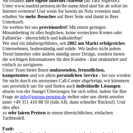
Sie erhalten
Ihre eigene Internet-Adresse
(ab Tarif Superior):
Unter www.madrid-pension.de/ihr-name.html sind Sie ab sofort im
Internet vertreten! Und wenn Sie bereits im Netz vertreten sind,
erhalten Sie
mehr Besucher
auf Ihrer Seite und damit in Ihrer
Unterkunft.
Sie werben bei uns
provisionsfrei
! Mit einem geringen
Monatsbeitrag ist alles beglichen, keine versteckten Kosten oder
Fallstricke - übersichtlich und kalkulierbar!
Wir sind ein inhabergeführtes, seit
2002 am Markt erfolgreiches
Unternehmen, bodenständig und solide. Wir laufen nicht jedem
Trend hinterher oder ändern ständig unser Design, sondern bieten
die wichtigen Informationen für den Kunden - klar strukturiert und
einfach zu navigieren.
Unser Team bietet Ihnen
umfassenden, freundlichen,
kompetenten
und vor allem
persönlichen Service
- bei uns werden
Sie nicht durch ein anonymes Call-Center abgefertigt, wir kümmern
uns persönlich um Sie und finden auch
individuelle Lösungen
abseits von der Stange! Überzeugen Sie sich selbst, indem Sie Ihre
Frage an
info@europa-pension.de
stellen oder uns direkt anrufen
unter
+49 351 410 88 50
(falls AB, dann schneller Rückruf). Und
dies alles
zu
sehr fairen Preisen
in einem übersichtlichen, einfachen
Tarifmodell.
Fazit: