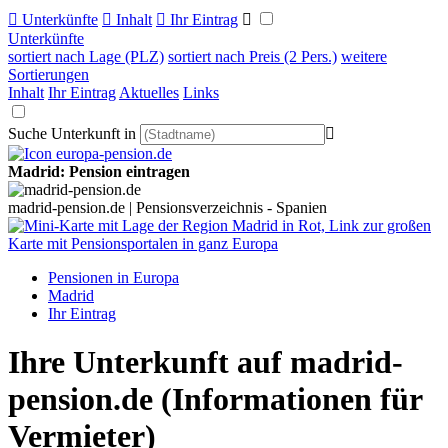

Unterkünfte

Inhalt

Ihr Eintrag

Unterkünfte
sortiert nach Lage (PLZ)
sortiert nach Preis (2 Pers.)
weitere
Sortierungen
Inhalt
Ihr Eintrag
Aktuelles
Links
Suche Unterkunft in

Madrid: Pension eintragen
madrid-pension.de | Pensionsverzeichnis - Spanien
Pensionen in Europa
Madrid
Ihr Eintrag
Ihre Unterkunft auf madrid-
pension.de
(Informationen für
Vermieter)