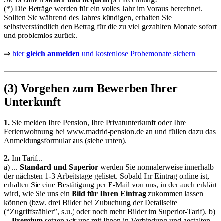
(*) Die Beträge werden für ein volles Jahr im Voraus berechnet.
Sollten Sie während des Jahres kündigen, erhalten Sie
selbstverständlich den Betrag für die zu viel gezahlten Monate sofort
und problemlos zurück.
⇒
hier
gleich anmelden
und kostenlose Probemonate sichern
(3) Vorgehen zum Bewerben Ihrer
Unterkunft
1.
Sie melden Ihre Pension, Ihre Privatunterkunft oder Ihre
Ferienwohnung bei
www.madrid-pension.de
an und füllen dazu das
Anmeldungsformular aus (siehe unten).
2.
Im Tarif...
a)
...
Standard und Superior
werden Sie normalerweise innerhalb
der nächsten 1-3 Arbeitstage gelistet. Sobald Ihr Eintrag online ist,
erhalten Sie eine Bestätigung per E-Mail von uns, in der auch erklärt
wird, wie Sie uns ein
Bild für Ihren Eintrag
zukommen lassen
können (bzw. drei Bilder bei Zubuchung der Detailseite
(“Zugriffszähler”, s.u.) oder noch mehr Bilder im Superior-Tarif).
b)
...
Premium
setzen wir uns mit Ihnen in Verbindung und gestalten